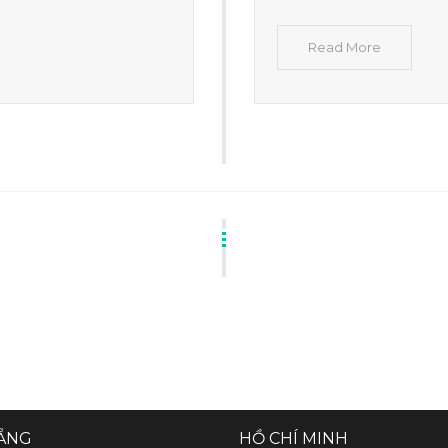
Read More
ẴNG
HỒ CHÍ MINH