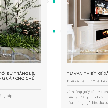
TỚI SỰ TRÁNG LỆ,
TƯ VẤN THIẾT KẾ X
ẲNG CẤP CHO CHỦ
Thiết kế biệt thự
,
Thiết kế k
với những gợi ý của Moreh
đẳng cấp.
thêm ý tưởng cho chuỗi thiế
hữu những ngôi biệt thự tu