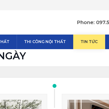
Phone: 097.
THẤT
THI CÔNG NỘI THẤT
TIN TỨC
 NGÀY