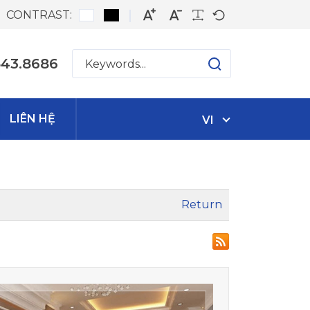
CONTRAST:
543.8686
LIÊN HỆ
VI
Return