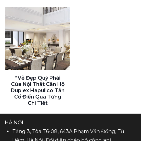
*Vẻ Đẹp Quý Phái
Của Nội Thất Căn Hộ
Duplex Hapulico Tân
Cổ Điển Qua Từng
Chi Tiết
HÀ NỘI
Tầng 3, Tòa T6-08, 643A Phạm Văn Đồng, Từ
Liêm, Hà Nội (Đối diện chéo bộ công an)