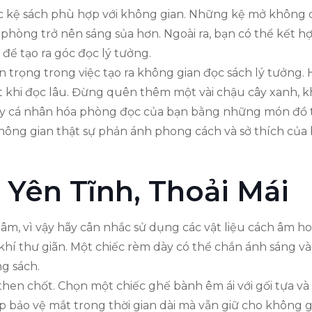
 kệ sách phù hợp với không gian. Những kệ mở không c
hòng trở nên sáng sủa hơn. Ngoài ra, bạn có thể kết hợp
ể tạo ra góc đọc lý tưởng.
n trọng trong việc tạo ra không gian đọc sách lý tưởng.
t khi đọc lâu. Đừng quên thêm một vài chậu cây xanh, 
hãy cá nhân hóa phòng đọc của bạn bằng những món đồ tr
ông gian thật sự phản ánh phong cách và sở thích của 
Yên Tĩnh, Thoải Mái
m, vì vậy hãy cân nhắc sử dụng các vật liệu cách âm ho
í thư giãn. Một chiếc rèm dày có thể chắn ánh sáng và t
g sách.
 then chốt. Chọn một chiếc ghế bành êm ái với gối tựa v
úp bảo vệ mắt trong thời gian dài mà vẫn giữ cho không 