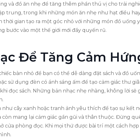
 và đồ ăn nhẹ để tăng thêm phần thú vị cho trải nghiệ
ập trung, trong khi những món ăn nhẹ như hạt điều hay
nh thời gian tạo ra một góc nhỏ với những món đồ uống y
g bước vào một thế giới mới đầy quyến rũ.
ạc Để Tăng Cảm Hứn
chiếc bàn nhỏ để bạn có thể dễ dàng đặt sách và đồ uố
oặc sử dụng đèn có ánh sáng ấm để tạo cảm giác thư giã
hi đọc sách. Những bản nhạc nhẹ nhàng, không lời sẽ gi
h.
n như cây xanh hoặc tranh ảnh yêu thích để tạo sự kết nố
 còn mang lại cảm giác gần gũi và thân thuộc. Đừng qu
cửa phòng đọc. Khi mọi thứ được bài trí một cách hợp l
mình.