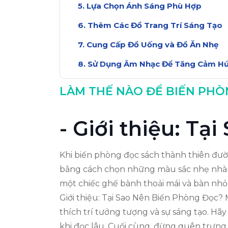
Lựa Chọn Ánh Sáng Phù Hợp
Thêm Các Đồ Trang Trí Sáng Tạo
Cung Cấp Đồ Uống và Đồ Ăn Nhẹ
Sử Dụng Âm Nhạc Để Tăng Cảm H
Kết Luận: Biến Phòng Đọc Thành 
LÀM THẾ NÀO ĐỂ BIẾN PH
- Giới thiệu: T
Khi biến phòng đọc sách thành thiên đườ
bằng cách chọn những màu sắc nhẹ nhàng 
một chiếc ghế bành thoải mái và bàn nhỏ 
Giới thiệu: Tại Sao Nên Biến Phòng Đọc?
thích trí tưởng tượng và sự sáng tạo. Hã
khi đọc lâu. Cuối cùng, đừng quên trưng