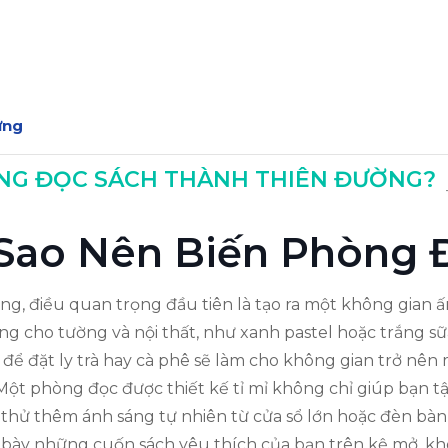
ứng
Thiên Đường
ÒNG ĐỌC SÁCH THÀNH THIÊN ĐƯỜNG?
ại Sao Nên Biến Phòng
ng, điều quan trọng đầu tiên là tạo ra một không gian ấ
cho tường và nội thất, như xanh pastel hoặc trắng sữa,
để đặt ly trà hay cà phê sẽ làm cho không gian trở nên m
 Một phòng đọc được thiết kế tỉ mỉ không chỉ giúp bạn 
y thử thêm ánh sáng tự nhiên từ cửa sổ lớn hoặc đèn bàn
 bày những cuốn sách yêu thích của bạn trên kệ mở, khô