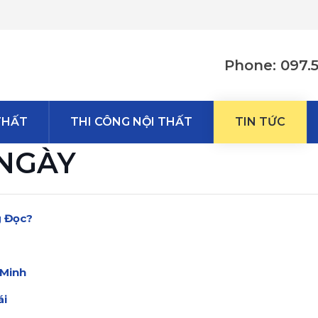
Phone: 097.
THẤT
THI CÔNG NỘI THẤT
TIN TỨC
 NGÀY
g Đọc?
 Minh
ái