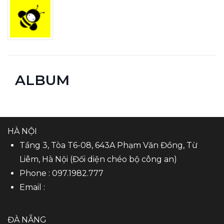
ALBUM
HÀ NỘI
Tầng 3, Tòa T6-08, 643A Phạm Văn Đồng, Từ
Liêm, Hà Nội (Đối diện chéo bộ công an)
Phone :
097.1982.777
Email :
ĐÀ NẴNG